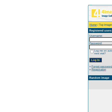
Home
/ Top image
Registered users
Username:
Password:
Log me on auto
next visit?
»
Forgot passwor
»
Registration
Random image