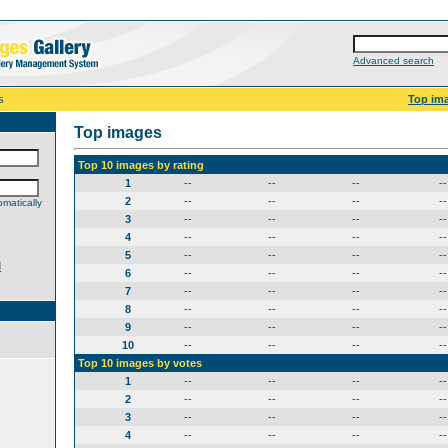
Advanced search
s
Top im
Top images
Top 10 images by rating
1
--
--
--
--
2
--
--
--
--
matically
3
--
--
--
--
4
--
--
--
--
5
--
--
--
--
d
6
--
--
--
--
7
--
--
--
--
8
--
--
--
--
9
--
--
--
--
10
--
--
--
--
Top 10 images by votes
1
--
--
--
--
2
--
--
--
--
3
--
--
--
--
4
--
--
--
--