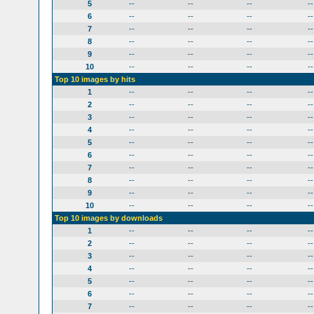
5
--
--
--
--
6
--
--
--
--
7
--
--
--
--
8
--
--
--
--
9
--
--
--
--
10
--
--
--
--
Top 10 images by hits
1
--
--
--
--
2
--
--
--
--
3
--
--
--
--
4
--
--
--
--
5
--
--
--
--
6
--
--
--
--
7
--
--
--
--
8
--
--
--
--
9
--
--
--
--
10
--
--
--
--
Top 10 images by downloads
1
--
--
--
--
2
--
--
--
--
3
--
--
--
--
4
--
--
--
--
5
--
--
--
--
6
--
--
--
--
7
--
--
--
--