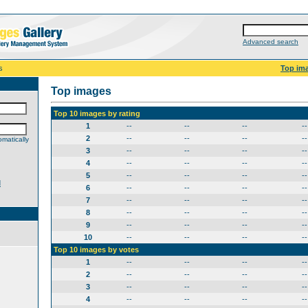
Advanced search
s
Top im
Top images
Top 10 images by rating
1
--
--
--
--
2
--
--
--
--
matically
3
--
--
--
--
4
--
--
--
--
5
--
--
--
--
d
6
--
--
--
--
7
--
--
--
--
8
--
--
--
--
9
--
--
--
--
10
--
--
--
--
Top 10 images by votes
1
--
--
--
--
2
--
--
--
--
3
--
--
--
--
4
--
--
--
--