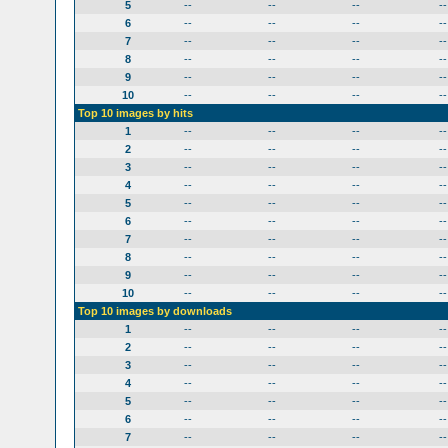
5
--
--
--
--
6
--
--
--
--
7
--
--
--
--
8
--
--
--
--
9
--
--
--
--
10
--
--
--
--
Top 10 images by hits
1
--
--
--
--
2
--
--
--
--
3
--
--
--
--
4
--
--
--
--
5
--
--
--
--
6
--
--
--
--
7
--
--
--
--
8
--
--
--
--
9
--
--
--
--
10
--
--
--
--
Top 10 images by downloads
1
--
--
--
--
2
--
--
--
--
3
--
--
--
--
4
--
--
--
--
5
--
--
--
--
6
--
--
--
--
7
--
--
--
--