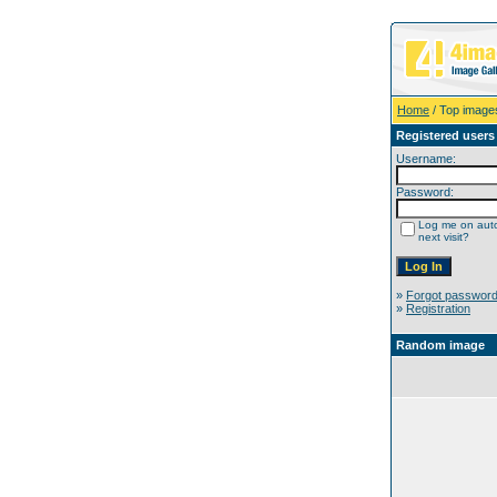
Home
/ Top image
Registered users
Username:
Password:
Log me on auto
next visit?
»
Forgot passwor
»
Registration
Random image