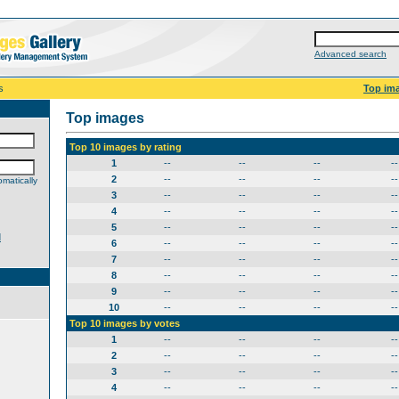
Advanced search
s
Top im
Top images
Top 10 images by rating
1
--
--
--
--
2
--
--
--
--
matically
3
--
--
--
--
4
--
--
--
--
5
--
--
--
--
d
6
--
--
--
--
7
--
--
--
--
8
--
--
--
--
9
--
--
--
--
10
--
--
--
--
Top 10 images by votes
1
--
--
--
--
2
--
--
--
--
3
--
--
--
--
4
--
--
--
--