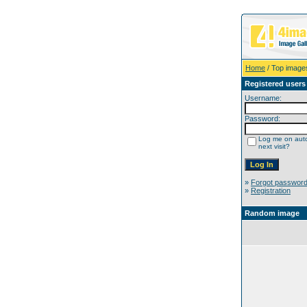
Home
/ Top image
Registered users
Username:
Password:
Log me on auto
next visit?
»
Forgot passwor
»
Registration
Random image