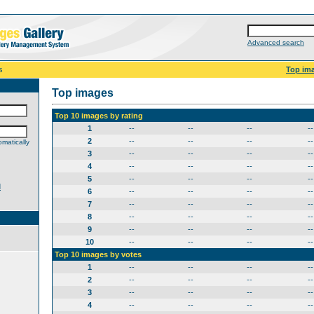
Advanced search
s
Top im
Top images
Top 10 images by rating
1
--
--
--
--
2
--
--
--
--
matically
3
--
--
--
--
4
--
--
--
--
5
--
--
--
--
d
6
--
--
--
--
7
--
--
--
--
8
--
--
--
--
9
--
--
--
--
10
--
--
--
--
Top 10 images by votes
1
--
--
--
--
2
--
--
--
--
3
--
--
--
--
4
--
--
--
--