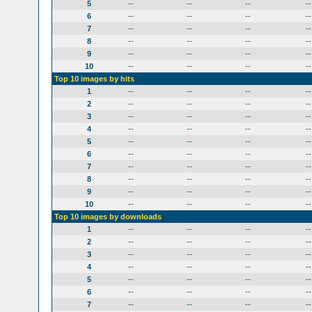
5
--
--
--
--
6
--
--
--
--
7
--
--
--
--
8
--
--
--
--
9
--
--
--
--
10
--
--
--
--
Top 10 images by hits
1
--
--
--
--
2
--
--
--
--
3
--
--
--
--
4
--
--
--
--
5
--
--
--
--
6
--
--
--
--
7
--
--
--
--
8
--
--
--
--
9
--
--
--
--
10
--
--
--
--
Top 10 images by downloads
1
--
--
--
--
2
--
--
--
--
3
--
--
--
--
4
--
--
--
--
5
--
--
--
--
6
--
--
--
--
7
--
--
--
--