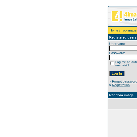
Home
/ Top image
Registered users
Username:
Password:
Log me on auto
next visit?
»
Forgot passwor
»
Registration
Random image